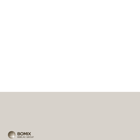
+
+
+